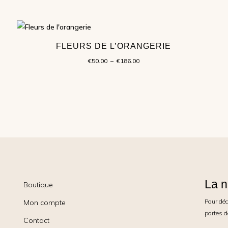
de
prix :
€50.00
à
FLEURS DE L’ORANGERIE
€186.00
Plage
€
50.00
–
€
186.00
de
prix :
€50.00
à
€186.00
La n
Boutique
Pour déc
Mon compte
portes d
Contact