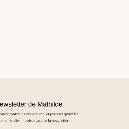
de
prix :
€50.00
à
€186.00
ewsletter de Mathilde
ouvrir toutes les nouveautés, et pousser grand les
e mon atelier, inscrivez-vous à la newsletter.